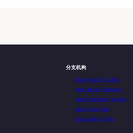
分支机构
atsec Austin, TX, USA
atsec Munich, Germany
atsec Stockholm, Sweden
atsec Rome, Italy
atsec Beijing, China