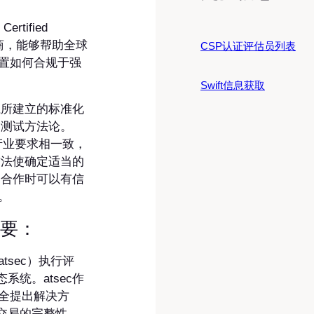
ertified
供商，能够帮助全球
CSP认证评估员列表
配置如何合规于强
Swift信息获取
体系所建立的标准化
的测试方法论。
t产业要求相一致，
方法使确定适当的
c合作时可以有信
。
要：
tsec）执行评
统。atsec作
安全提出解决方
交易的完整性。