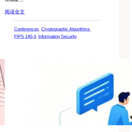
阅读全文
Conferences
, 
Cryptographic Algorithms
, 
FIPS 140-3
, 
Information Security