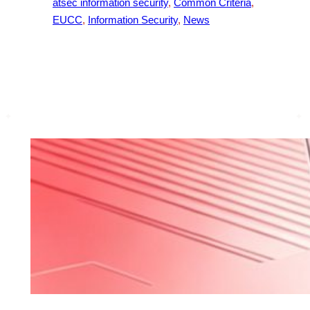
atsec information security
, 
Common Criteria
, 
EUCC
, 
Information Security
, 
News