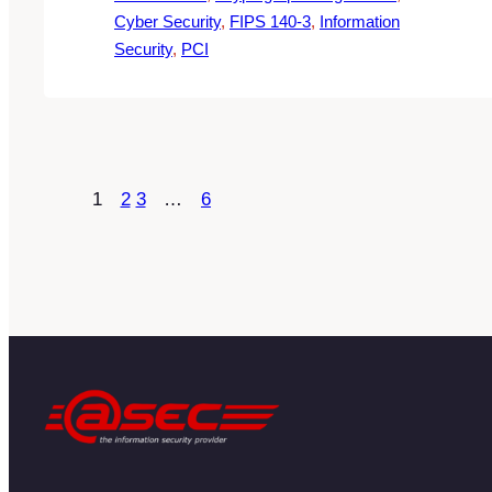
Cyber Security
, 
FIPS 140-3
, 
Information
Security
, 
PCI
1
2
3
…
6