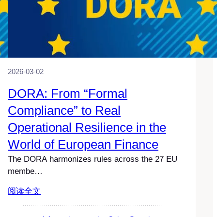
2026-03-02
DORA: From “Formal
Compliance” to Real
Operational Resilience in the
World of European Finance
The DORA harmonizes rules across the 27 EU
membe…
阅读全文