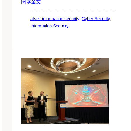
阅读全文
atsec information security
, 
Cyber Security
, 
Information Security