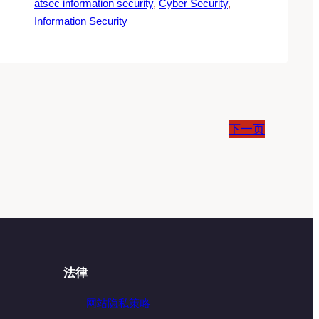
atsec information security
, 
Cyber Security
, 
Information Security
下一页
法律
网站隐私策略