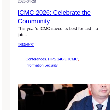
2026-04-28
ICMC 2026: Celebrate the
Community
This year’s ICMC saved its best for last – a
jub…
阅读全文
Conferences
, 
FIPS 140-3
, 
ICMC
, 
Information Security