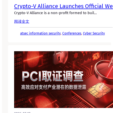
Crypto-V Alliance Launches Official We
Crypto-V Alliance is a non-profit formed to buil…
阅读全文
atsec information security
, 
Conferences
, 
Cyber Security