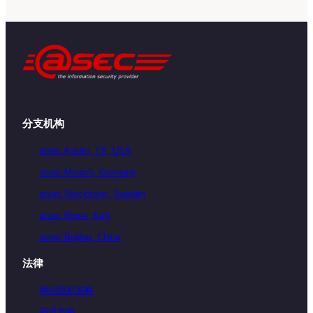
分支机构
atsec Austin, TX, USA
atsec Munich, Germany
atsec Stockholm, Sweden
atsec Rome, Italy
atsec Beijing, China
法律
网站隐私策略
环境策略