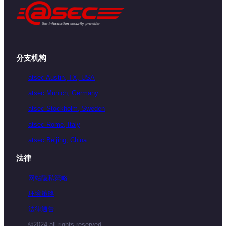
分支机构
atsec Austin, TX, USA
atsec Munich, Germany
atsec Stockholm, Sweden
atsec Rome, Italy
atsec Beijing, China
法律
网站隐私策略
环境策略
法律通告
©2024 all rights reserved