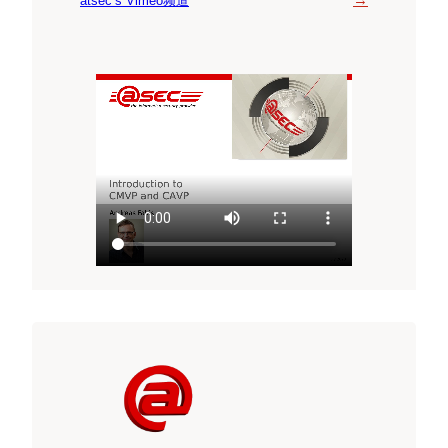
→
atsec’s Vimeo频道