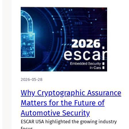
2026-05-28
Why Cryptographic Assurance
Matters for the Future of
Automotive Security
ESCAR USA highlighted the growing industry
focus…